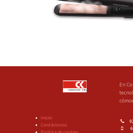
En Co
tecnol
cómoda
Inicio
92
Contáctenos
609
Política de cookies