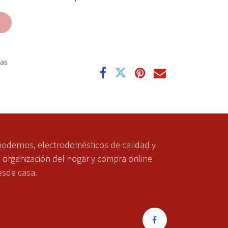
e
ías
modernos, electrodomésticos de calidad y
a organización del hogar y compra online
esde casa.