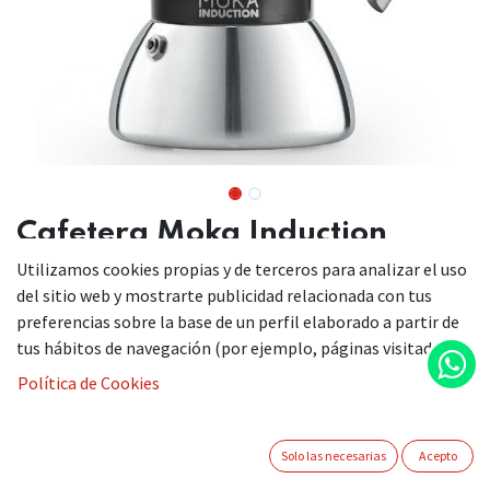
Cafetera Moka Induction
negra
Utilizamos cookies propias y de terceros para analizar el uso
del sitio web y mostrarte publicidad relacionada con tus
preferencias sobre la base de un perfil elaborado a partir de
La cafetera de inducción Moka Induction de Bialetti es la
tus hábitos de navegación (por ejemplo, páginas visitadas).
primera Moka para placas de inducción.
Política de Cookies
La Moka de inducción de Bialetti nace de la búsqueda
continua de nuevos materiales, adecuados a los cambios y a
Solo las necesarias
Acepto
las evoluciones de los gustos y hábitos en las cocinas de los