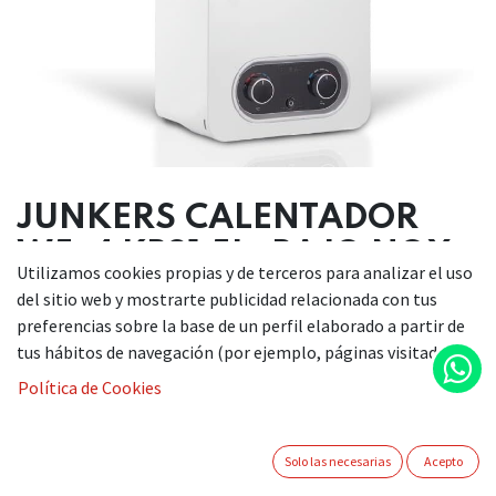
JUNKERS CALENTADOR
W5-4 KB31 5L. BAJO NOX
Utilizamos cookies propias y de terceros para analizar el uso
del sitio web y mostrarte publicidad relacionada con tus
329,00
€
preferencias sobre la base de un perfil elaborado a partir de
tus hábitos de navegación (por ejemplo, páginas visitadas).
Si desea adquirir este artículo, le invitamos a ponerse en
Política de Cookies
contacto con nosotros a través de nuestro teléfono
922510965 / 609561630 o enviándonos un correo electrónico
a info@comercialkiki.com. Estaremos encantados de
Solo las necesarias
Acepto
ayudarle a gestionar su consulta.