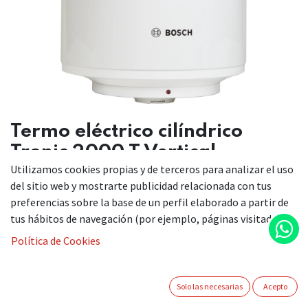
Termo eléctrico cilíndrico
Tronic 2000 T Vertical
Utilizamos cookies propias y de terceros para analizar el uso
del sitio web y mostrarte publicidad relacionada con tus
preferencias sobre la base de un perfil elaborado a partir de
Modelo Tronic de instalación vertical con diseño atractivo
tus hábitos de navegación (por ejemplo, páginas visitadas).
Alto: 622 mm
Política de Cookies
Ancho: 440 mm
Fondo: 440 mm
Diseño atractivo y manejo sencillo
Solo las necesarias
Acepto
Instalación vertical