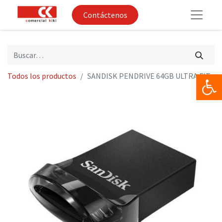
Contáctenos
Op
Todos los productos
SANDISK PENDRIVE 64GB ULTRA FIT