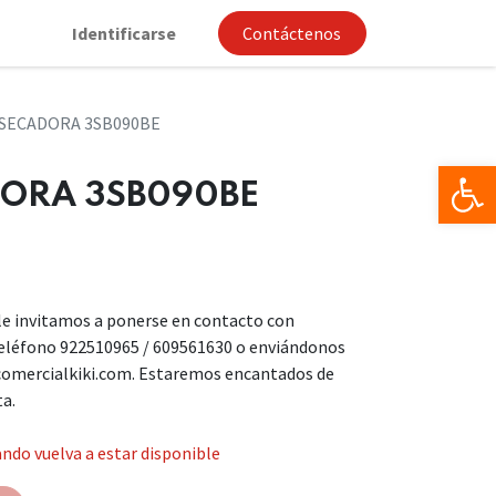
Identificarse
Contáctenos
 SECADORA 3SB090BE
Op
DORA 3SB090BE
, le invitamos a ponerse en contacto con
teléfono 922510965 / 609561630 o enviándonos
comercialkiki.com. Estaremos encantados de
ta.
ndo vuelva a estar disponible