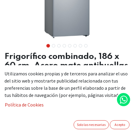
Frigorífico combinado, 186 x
60 cm, Acero mate antihuellas
Utilizamos cookies propias y de terceros para analizar el uso
Conservación Fresh, tiradores integrados y una instalación
del sitio web y mostrarte publicidad relacionada con tus
sin restricciones, que te otorga más libertad para diseñar tu
preferencias sobre la base de un perfil elaborado a partir de
cocina.
tus hábitos de navegación (por ejemplo, páginas visitadas).
Clase E
Política de Cookies
Cajón Fresh de gran capacidad, frutas y verduras siempre
frescas.
Los tiradores horizontales integrados mantienen la
Solo las necesarias
Acepto
armonía en el diseño.