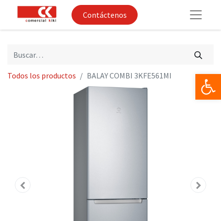
Contáctenos
Op
Todos los productos
BALAY COMBI 3KFE561MI