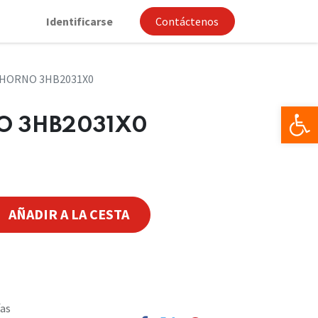
Identificarse
Contáctenos
 HORNO 3HB2031X0
Op
O 3HB2031X0
AÑADIR A LA CESTA
ías