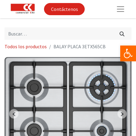
Contáctenos
Op
Todos los productos
BALAY PLACA 3ETX565CB