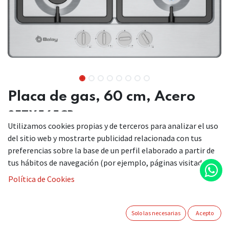
Placa de gas, 60 cm, Acero
3ETX565CB
Utilizamos cookies propias y de terceros para analizar el uso
del sitio web y mostrarte publicidad relacionada con tus
preferencias sobre la base de un perfil elaborado a partir de
Ese toque tradicional de la cocina de gas junto con un aporte
tus hábitos de navegación (por ejemplo, páginas visitadas).
de innovación y estética, es el sueño de cualquier cocinero.
Política de Cookies
La cocina de gas tradicional con un aporte de innovación
y estética.
El quemador wok regula el fuego para cocinar todo tipo
Solo las necesarias
Acepto
de alimentos.