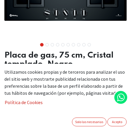
Placa de gas, 75 cm, Cristal
templado, Negro
Utilizamos cookies propias y de terceros para analizar el uso
3ETG676HB
del sitio web y mostrarte publicidad relacionada con tus
preferencias sobre la base de un perfil elaborado a partir de
tus hábitos de navegación (por ejemplo, páginas visitadas).
Regula la intensidad del fuego de forma exacta, gracias al
Política de Cookies
Control Preciso de la Llama en 9 niveles.
La cocina de gas tradicional con un aporte de innovación
y estética.
Solo las necesarias
Acepto
Cristal templado negro de alta resistencia, y facilidad de