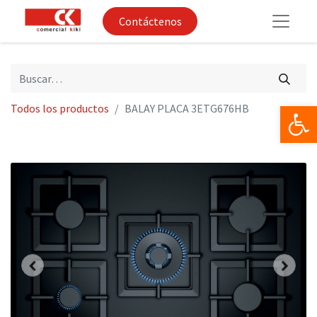
Contáctenos
Op
Todos los productos
BALAY PLACA 3ETG676HB