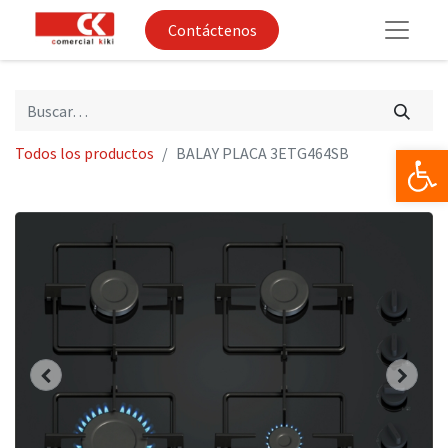
Contáctenos
Op
Todos los productos
BALAY PLACA 3ETG464SB