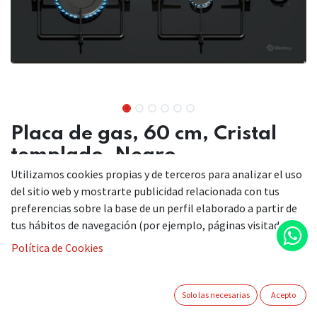
Placa de gas, 60 cm, Cristal
templado, Negro
Utilizamos cookies propias y de terceros para analizar el uso
3ETG464SB
del sitio web y mostrarte publicidad relacionada con tus
preferencias sobre la base de un perfil elaborado a partir de
tus hábitos de navegación (por ejemplo, páginas visitadas).
Ese toque tradicional de la cocina de gas junto con un aporte
Política de Cookies
de innovación y estética, es el sueño de cualquier cocinero.
Cristal templado negro de alta resistencia, y facilidad de
limpieza.
Solo las necesarias
Acepto
La cocina de gas tradicional con un aporte de innovación