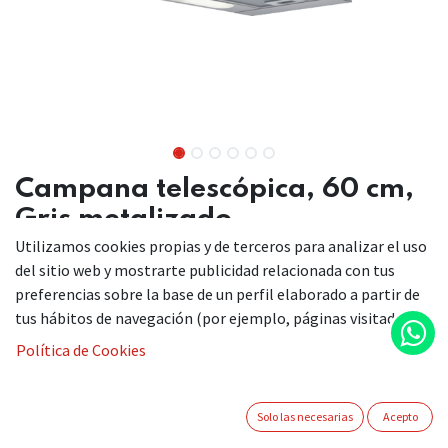
Campana telescópica, 60 cm,
Gris metalizado
Utilizamos cookies propias y de terceros para analizar el uso
3BT262MB
del sitio web y mostrarte publicidad relacionada con tus
preferencias sobre la base de un perfil elaborado a partir de
tus hábitos de navegación (por ejemplo, páginas visitadas).
Esta campana telescópica de diseño discreto queda
Política de Cookies
prácticamente oculta en el mueble de cocina.
Campana telescópica discreta en el diseño y también en
el consumo.
Solo las necesarias
Acepto
Gracias a su control mecánico, accederás cómodamente