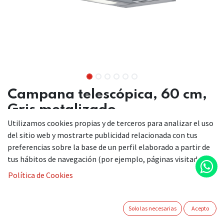
Campana telescópica, 60 cm,
Gris metalizado
Utilizamos cookies propias y de terceros para analizar el uso
3BT262MB
del sitio web y mostrarte publicidad relacionada con tus
Esta campana telescópica de diseño discreto queda
preferencias sobre la base de un perfil elaborado a partir de
prácticamente oculta en el mueble de cocina.
tus hábitos de navegación (por ejemplo, páginas visitadas).
Política de Cookies
Campana telescópica discreta en el diseño y también en
el consumo.
Gracias a su control mecánico, accederás cómodamente
Solo las necesarias
Acepto
al nivel de potencia deseado.