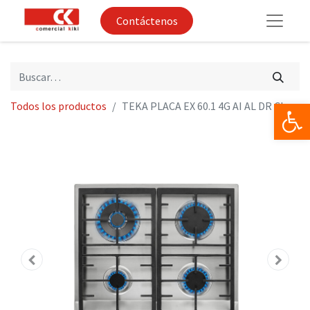
Contáctenos
Op
Todos los productos
TEKA PLACA EX 60.1 4G AI AL DR CI