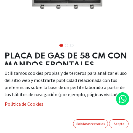
PLACA DE GAS DE 58 CM CON
MANDOS FRONTALES
Utilizamos cookies propias y de terceros para analizar el uso
Mandos frontales metalizados incorporados con frente
del sitio web y mostrarte publicidad relacionada con tus
negro
preferencias sobre la base de un perfil elaborado a partir de
Seguridad por termopar integrada en quemador
tus hábitos de navegación (por ejemplo, páginas visitadas).
individual
Política de Cookies
Autoencendido integrado en quemador y accionado por
cada mando
Quemadores de alta eficiencia
Solo las necesarias
Acepto
4 quemadores de gas: