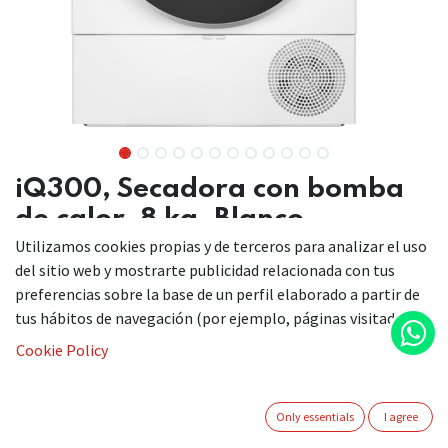
iQ300, Secadora con bomba
de calor, 8 kg, Blanco
Utilizamos cookies propias y de terceros para analizar el uso
WT45HV00ES
del sitio web y mostrarte publicidad relacionada con tus
preferencias sobre la base de un perfil elaborado a partir de
tus hábitos de navegación (por ejemplo, páginas visitadas).
Cookie Policy
Secadora de bomba de calor para un secado eficiente con
Only essentials
I agree
clase de eficiencia energética A++.