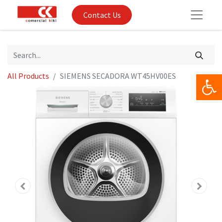
Contact Us
Op
All Products
SIEMENS SECADORA WT45HV00ES