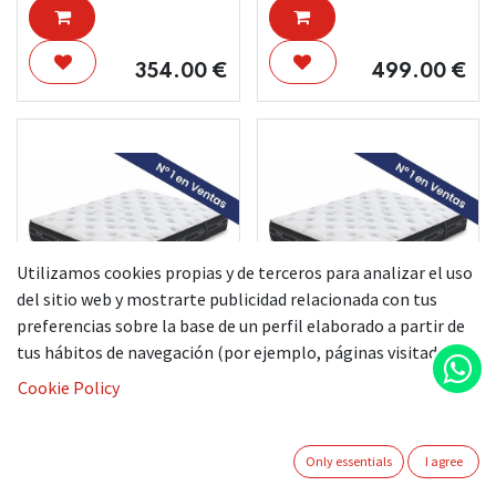
354.00
€
499.00
€
Utilizamos cookies propias y de terceros para analizar el uso
del sitio web y mostrarte publicidad relacionada con tus
preferencias sobre la base de un perfil elaborado a partir de
tus hábitos de navegación (por ejemplo, páginas visitadas).
FLEX COLCHON
FLEX COLCHON
NUBE VISCO 23 135
NUBE VISCO 23 135
Cookie Policy
X 190
X 182
Only essentials
I agree