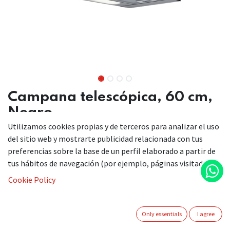
Campana telescópica, 60 cm,
Negro
Utilizamos cookies propias y de terceros para analizar el uso
3BT263MN
del sitio web y mostrarte publicidad relacionada con tus
preferencias sobre la base de un perfil elaborado a partir de
tus hábitos de navegación (por ejemplo, páginas visitadas).
Esta campana telescópica de diseño discreto queda
Cookie Policy
prácticamente oculta en el mueble de cocina.
Campana telescópica discreta en el diseño y también en
el consumo.
Only essentials
I agree
Gracias a su control mecánico, accederás cómodamente