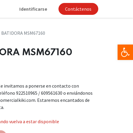
Identificarse
Contáctenos
 BATIDORA MSM67160
Op
DORA MSM67160
, le invitamos a ponerse en contacto con
teléfono 922510965 / 609561630 o enviándonos
comercialkiki.com. Estaremos encantados de
ta.
ndo vuelva a estar disponible