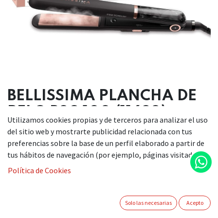
BELLISSIMA PLANCHA DE
PELO B28 100 (11632)
Utilizamos cookies propias y de terceros para analizar el uso
del sitio web y mostrarte publicidad relacionada con tus
69,90
€
preferencias sobre la base de un perfil elaborado a partir de
tus hábitos de navegación (por ejemplo, páginas visitadas).
Si desea adquirir este artículo, le invitamos a ponerse en
Política de Cookies
contacto con nosotros a través de nuestro teléfono
922510965 / 609561630 o enviándonos un correo electrónico
a info@comercialkiki.com. Estaremos encantados de
Solo las necesarias
Acepto
ayudarle a gestionar su consulta.